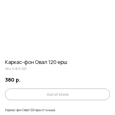
Каркас-фон Овал 120 ерш
SKU:
К-Ф-О-120
р.
380
Out of stock
Каркас-фон Овал 120 ерш от кныша