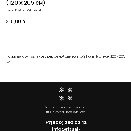
(120 х 205 см)
П-Т-ЦС-(120х205)-1-i
210,00
р.
Добавить в корзину
Покрывало ритуальное с церковной символикой Тюль Плотное (120 х 205
см)
Интернет- магазин товаров
для ритуального бизнеса
+7(800) 250 03 13
info@ritual-