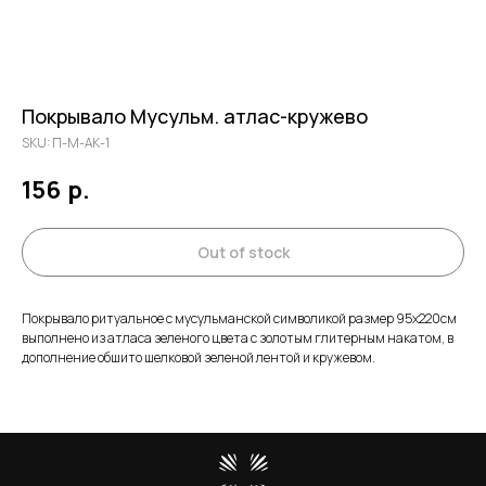
Покрывало Мусульм. атлас-кружево
SKU:
П-М-АК-1
156
р.
Out of stock
Покрывало ритуальное с мусульманской символикой размер 95х220см
выполнено из атласа зеленого цвета с золотым глитерным накатом, в
дополнение обшито шелковой зеленой лентой и кружевом.