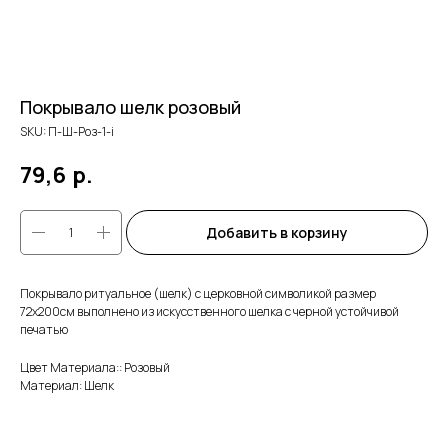
Покрывало шелк розовый
SKU:
П-Ш-Роз-1-i
79,6
р.
Добавить в корзину
Покрывало ритуальное (шелк) с церковной символикой размер
72х200см выполнено из искусственного шелка с черной устойчивой
печатью
Цвет Материала:: Розовый
Материал: Шелк