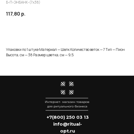
Б-П-ЭНБАНК-(7х38)
117,80
р.
Добавить в корзину
Упаковки по 1 штуке Материал — Шелк Количество веток — 7 Тип — Пион
Высота, см — 38 Размер цветка, см — 9,5
Интернет- магазин товаров
для ритуального бизнеса
+7(800) 250 03 13
info@ritual-
opt.ru