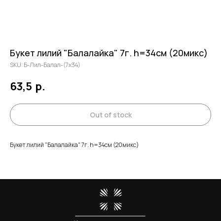
Главная
Букет лилий "Балалайка" 7г. h=34см (20микс)
SKU:
Б-Лил-Балал-(7х34)
63,5
р.
Out of stock
Букет лилий "Балалайка" 7г. h=34см (20микс)