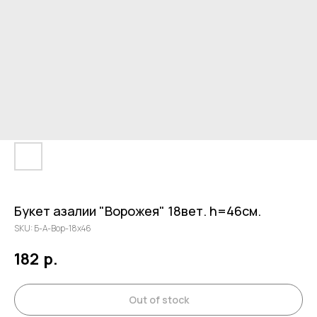
Букет азалии "Ворожея" 18вет. h=46см.
SKU:
Б-А-Вор-18х46
182
р.
Out of stock