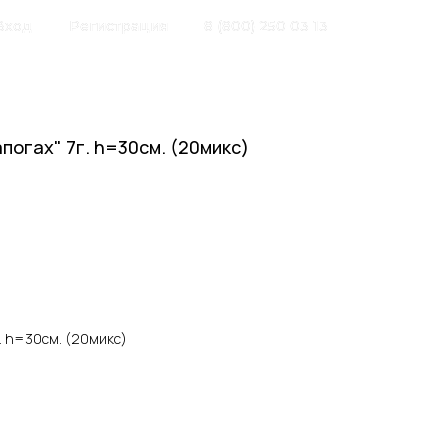
Вход
Регистрация
8 (800) 250 03 13
апогах" 7г. h=30см. (20микс)
7г. h=30см. (20микс)