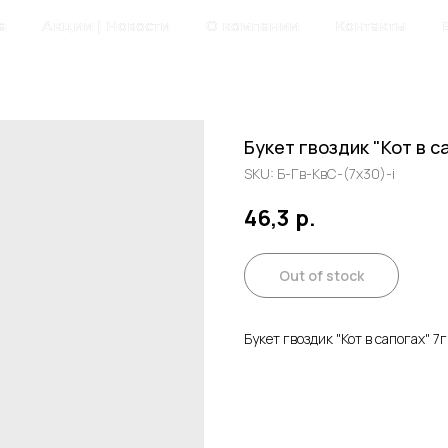
а
Акции | Новости
О компании
Контакты
Букет гвоздик "Кот в с
SKU:
Б-Гв-КвС-(7х30)-i
46,3
р.
Out of stock
Букет гвоздик "Кот в сапогах" 