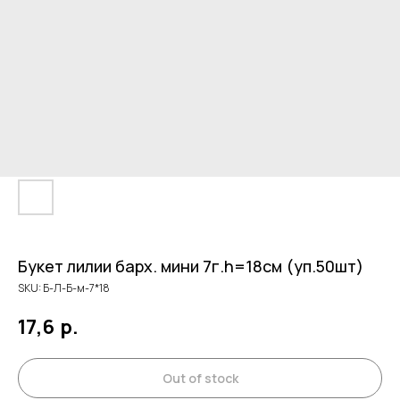
Букет лилии барх. мини 7г.h=18см (уп.50шт)
SKU:
Б-Л-Б-м-7*18
17,6
р.
Out of stock