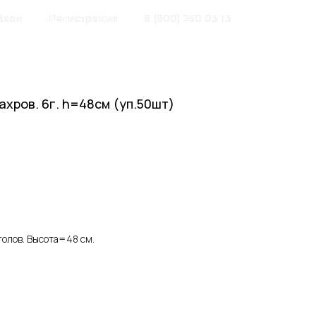
Вход
Регистрация
8 (800) 250 03 13
ахров. 6г. h=48см (уп.50шт)
голов. Высота=48 см.