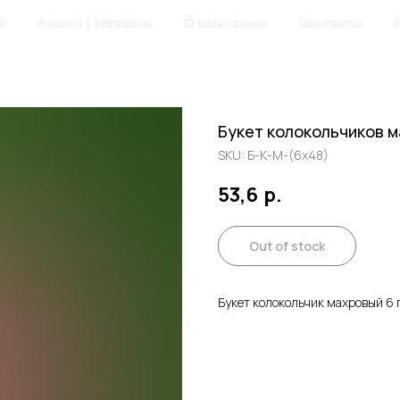
а
Акции | Новости
О компании
Контакты
Букет колокольчиков м
SKU:
Б-К-М-(6х48)
53,6
р.
Out of stock
Букет колокольчик махровый 6 