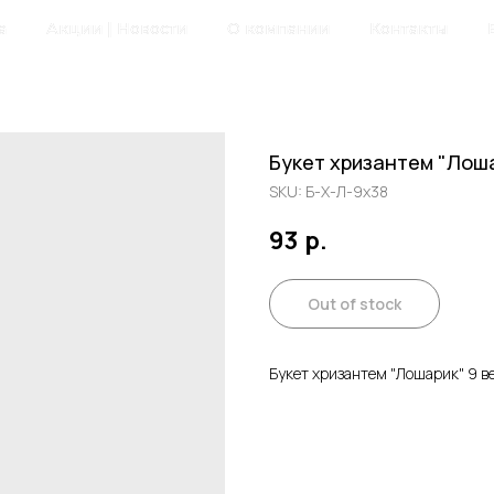
а
Акции | Новости
О компании
Контакты
Букет хризантем "Лоша
SKU:
Б-Х-Л-9х38
93
р.
Out of stock
Букет хризантем "Лошарик" 9 ве