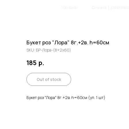
Главная
Каталог
Оплата | Доставк
Букет роз "Лора" 8г.+2в. h=60см
SKU:
БР-Лора-(8+2х60)
185
р.
Out of stock
Букет роз "Лора" 8г.+2в. h=60см (уп. 1 шт)