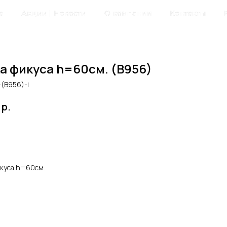
а
Акции | Новости
О компании
Контакты
а фикуса h=60см. (В956)
-(В956)-i
р.
авить в корзину
икуса h=60см.