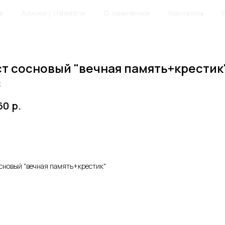
а
Акции | Новости
О компании
Контакты
т сосновый "вечная память+крестик
к
р.
60
авить в корзину
основый "вечная память+крестик"