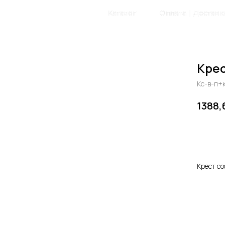
Главная
Каталог
Оплата | Доставк
Крес
Кc-в-п+
1388,
Доб
Крест с