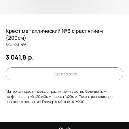
Крест металлический №6 с распятием
(200см)
SKU:
КМ-№6
3 041,8
р.
Out of stock
Материал: крест — металл, распятие — пластик. Сечение (мм):
профильная труба 20х40мм, полоса 4х20мм. Покрытие: полимерно-
порошковое покрытие. Размер (см): высота=200.