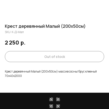
Крест деревянный Малый (200х50см)
SKU:
К-Д-Мал
2 250
р.
Out of stock
Крест деревянный Малый (200х50см) массив сосны/ брус клееный
70х40х2000