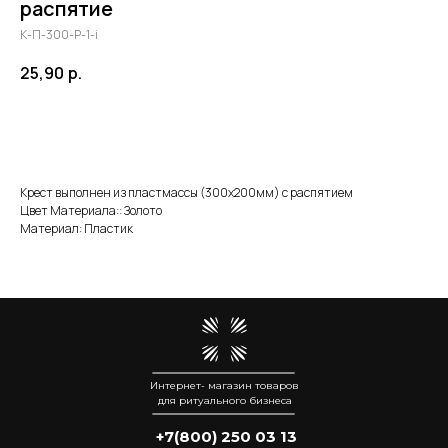
распятие
К-П-300-Р-1-i
25,90
р.
Добавить в корзину
Крест выполнен из пластмассы (300х200мм) с распятием
Цвет Материала:: Золото
Материал: Пластик
Интернет- магазин товаров
для ритуального бизнеса
+7(800) 250 03 13