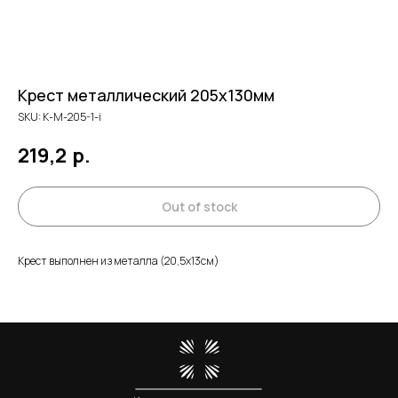
Крест металлический 205х130мм
SKU:
К-М-205-1-i
219,2
р.
Out of stock
Крест выполнен из металла (20,5х13см)