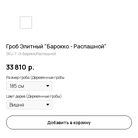
Гроб Элитный "Барокко - Распашной"
SKU:
Г-Э-БароккоРаспашной
33 810
р.
Размер гроба (Деревянные гробы
Цвет дерев (Деревянные гробы)
Добавить в корзину