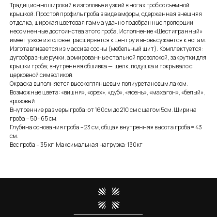
Традиционно широкий в изголовье и узкий в ногах гроб со съемной
крышкой. Простой профиль гроба в виде амфоры, сдержанная внешняя
отделка, широкая цветовая гамма удачно подобранные пропорции –
несомненные достоинства этого гроба. Исполнение «Шестигранный»
имеет узкое изголовье, расширяется к центру и вновь сужается к ногам.
Изготавливается из массива сосны (мебельный щит). Комплектуется:
дугообразные ручки, армированные стальной проволокой, закрутки для
крышки гроба; внутренняя обшивка — щелк, подушка и покрывало с
церковной символикой.
Окраска выполняется высокоглянцевым полиуретановым лаком.
Возможные цвета: «вишня», «орех», «дуб», «ясень», «махагон», «белый»,
«розовый
Внутренние размеры гроба: от 160см до 210 см с шагом 5см. Ширина
гроба – 50- 65 см.
Глубина основания гроба – 23 см, общая внутренняя высота гроба= 43
см.
Вес гроба – 35 кг Максимальная нагрузка: 130кг