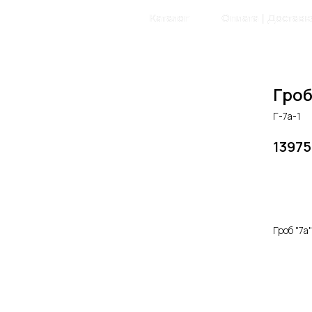
Главная
Каталог
Оплата | Доставк
Гроб
Г-7а-1
13975
Доб
Гроб "7а"