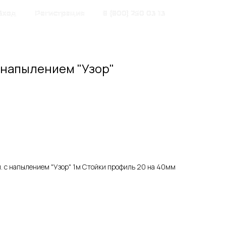
Вход
Регистрация
8 (800) 250 03 13
 напылением "Узор"
. с напылением "Узор" 1м Стойки профиль 20 на 40мм