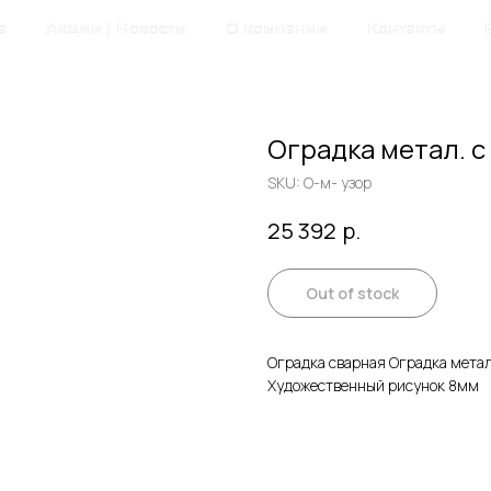
а
Акции | Новости
О компании
Контакты
Оградка метал. с
SKU:
О-м- узор
р.
25 392
Out of stock
Оградка сварная Оградка метал
Художественный рисунок 8мм