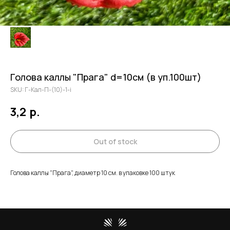
Голова каллы "Прага" d=10см (в уп.100шт)
SKU:
Г-Кал-П-(10)-1-i
3,2
р.
Out of stock
Голова каллы "Прага", диаметр 10 см. в упаковке 100 штук