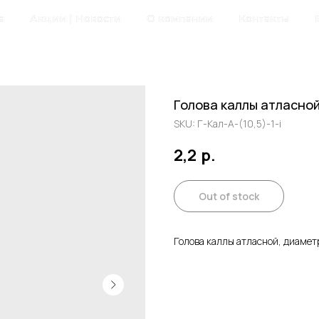
а
Акции | Новости
О компании
Контакты
Голова каллы атласной
SKU:
Г-Кал-А-(10,5)-1-i
2,2
р.
Out of stock
Голова каллы атласной, диаметр