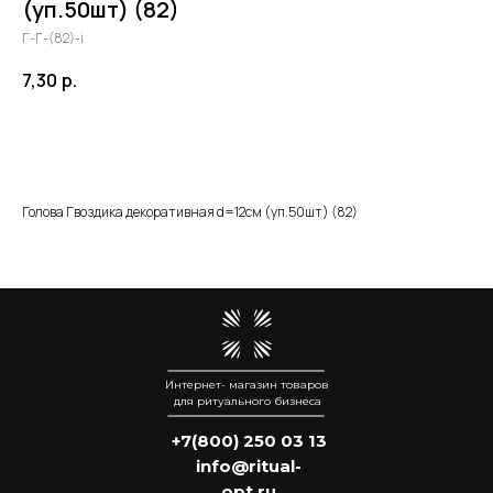
(уп.50шт) (82)
Г-Г-(82)-i
7,30
р.
Добавить в корзину
Голова Гвоздика декоративная d=12см (уп.50шт) (82)
Интернет- магазин товаров
для ритуального бизнеса
+7(800) 250 03 13
info@ritual-
opt.ru