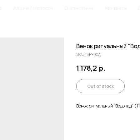
а
Акции | Новости
О компании
Контакты
Венок ритуальный "Вод
SKU:
ВР-Вод
1 178,2
р.
Out of stock
Венок ритуальный "Водопад" (1