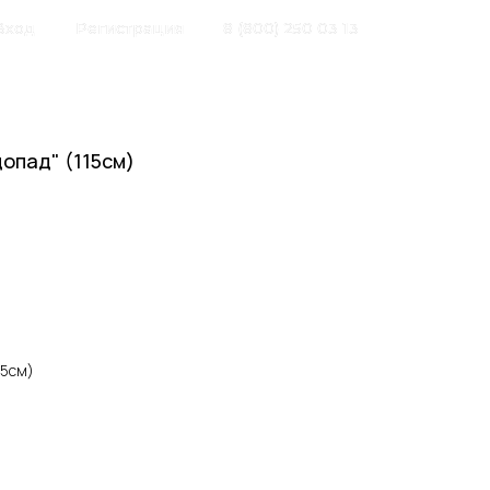
Вход
Регистрация
8 (800) 250 03 13
опад" (115см)
15см)