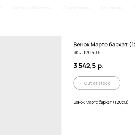
а
Акции | Новости
О компании
Контакты
Венок Марго бархат (1
SKU:
120.40 Б
3 542,5
р.
Out of stock
Венок Марго бархат (120см)