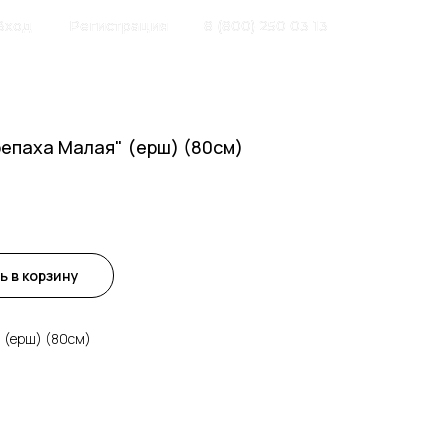
Вход
Регистрация
8 (800) 250 03 13
репаха Малая" (ерш) (80см)
ь в корзину
 (ерш) (80см)