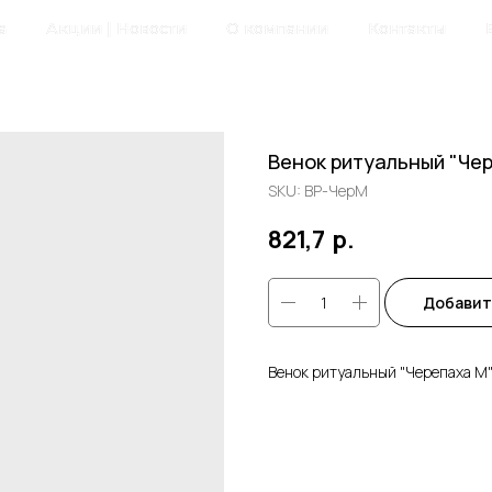
а
Акции | Новости
О компании
Контакты
Венок ритуальный "Че
SKU:
ВР-ЧерМ
821,7
р.
Добавит
Венок ритуальный "Черепаха М"