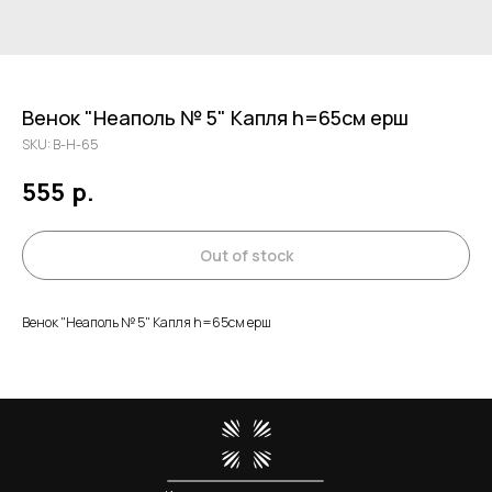
Венок "Неаполь № 5" Капля h=65см ерш
SKU:
В-Н-65
555
р.
Out of stock
Венок "Неаполь № 5" Капля h=65см ерш