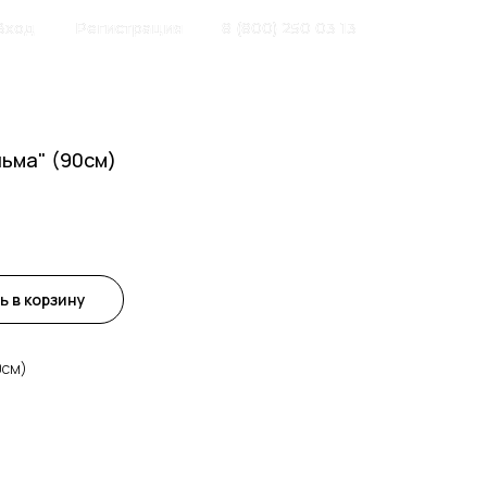
Вход
Регистрация
8 (800) 250 03 13
льма" (90см)
ь в корзину
0см)