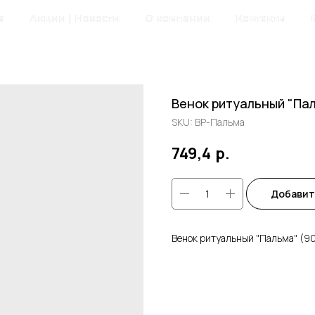
а
Акции | Новости
О компании
Контакты
Венок ритуальный "Па
SKU:
ВР-Пальма
749,4
р.
Добавит
Венок ритуальный "Пальма" (9