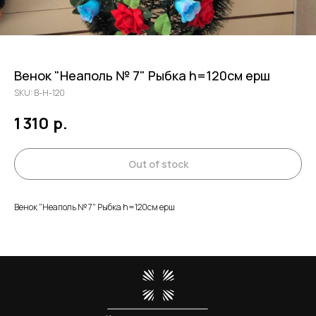
Венок "Неаполь № 7" Рыбка h=120см ерш
SKU:
В-Н-120
1 310
р.
Out of stock
Венок "Неаполь № 7" Рыбка h=120см ерш