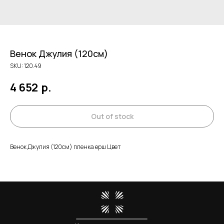
Венок Джулия (120см)
SKU:
120.49
4 652
р.
Out of stock
Венок Джулия (120см) пленка ерш Цвет