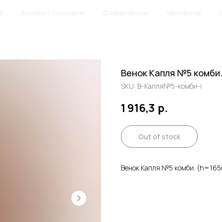
а
Акции | Новости
О компании
Контакты
Венок Капля №5 комби.
SKU:
В-Капля№5-комби-i
1 916,3
р.
Out of stock
Венок Капля №5 комби. (h=165