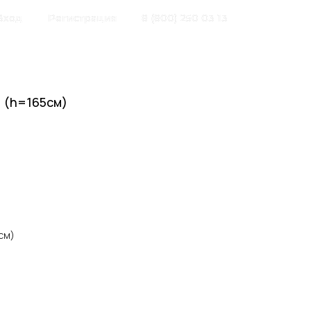
Вход
Регистрация
8 (800) 250 03 13
 (h=165см)
см)