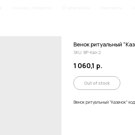
а
Акции | Новости
О компании
Контакты
Венок ритуальный "Каз
SKU:
ВР-Каз-2
1 060,1
р.
Out of stock
Венок ритуальный "Казачок" код