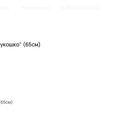
Вход
Регистрация
8 (800) 250 03 13
укошко" (65см)
(65см)