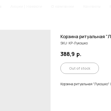
а
Акции | Новости
О компании
Контакты
Корзина ритуальная "Л
SKU:
КР-Лукошко
388,9
р.
Out of stock
Корзина ритуальная "Лукошко" 