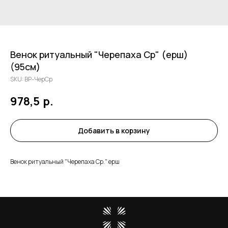
Венок ритуальный "Черепаха Ср" (ерш)
(95см)
SKU:
ВР-ЧерСр
978,5
р.
Добавить в корзину
Венок ритуальный "Черепаха Ср." ерш