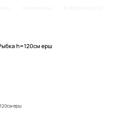
Вход
Регистрация
8 (800) 250 03 13
 Рыбка h=120см ерш
=120см ерш