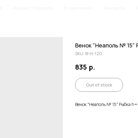
а
Акции | Новости
О компании
Контакты
Венок "Неаполь № 15"
SKU:
В-Н-120
835
р.
Out of stock
Венок "Неаполь № 15" Рыбка h