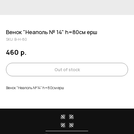
Венок "Неаполь № 14" h=80см ерш
SKU:
В-Н-80
460
р.
Out of stock
Венок "Неаполь № 14" h=80см ерш