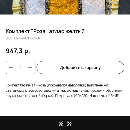
Комплект "Роза" атлас желтый
SKU:
Ком-Р-СтА-Ж-1-i
947,3
р.
Добавить в корзину
Комлект без печати Роза (покрывало+наволочка) выполнен на
стеганом атласе со вставками атласа с нашивными розами, оформлен
кружевом и шелковой оборкой. Покрывало (90х220) Наволочка (45х45)