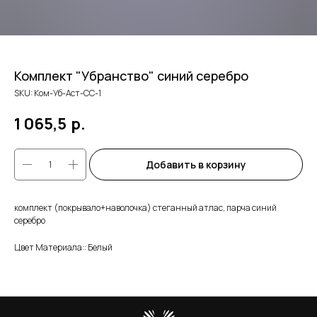
Комплект "Убранство" синий серебро
SKU:
Ком-Уб-Аст-СС-1
1 065,5
р.
Добавить в корзину
комплект (покрывало+наволочка) стеганный атлас, парча синий
серебро
Цвет Материала:: Белый