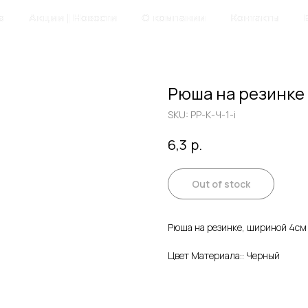
а
Акции | Новости
О компании
Контакты
Рюша на резинке 
SKU:
РР-К-Ч-1-i
р.
6,3
Out of stock
Рюша на резинке, шириной 4см
Цвет Материала:: Черный