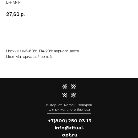
Б-НМ-1-i
27,60
р.
Добавить в корзину
Носки из Х/Б-80%, ПА-20% черного цвета.
Цвет Материала:: Черный
Интернет- магазин товаров
для ритуального бизнеса
+7(800) 250 03 13
info@ritual-
opt.ru