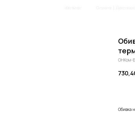
Главная
Каталог
Оплата | Доставк
Обив
тер
ОНКом-Б
730,4
Доб
Обивка 