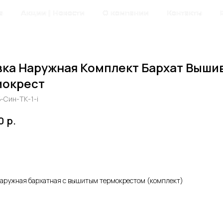
а
Акции | Новости
О компании
Контакты
ка Наружная Комплект Бархат Выши
мокрест
-Син-ТК-1-i
р.
0
авить в корзину
наружная бархатная с вышитым термокрестом (комплект)