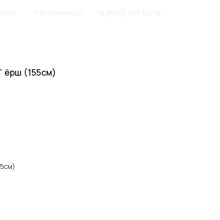
Вход
Регистрация
8 (800) 250 03 13
" ёрш (155см)
55см)