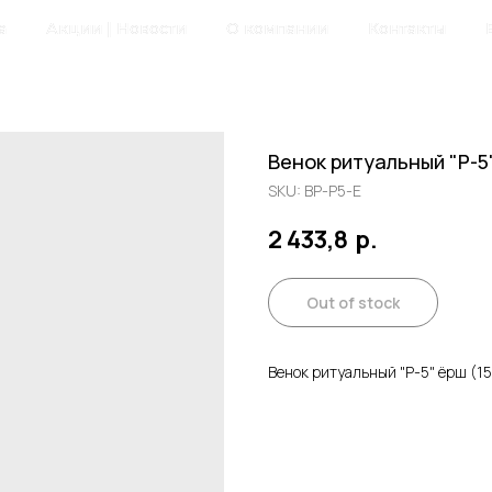
а
Акции | Новости
О компании
Контакты
Венок ритуальный "Р-5
SKU:
ВР-Р5-Е
2 433,8
р.
Out of stock
Венок ритуальный "Р-5" ёрш (1