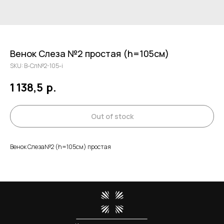
Венок Слеза №2 простая (h=105см)
SKU:
В-Сл№2-105-i
1 138,5
р.
Out of stock
Венок Слеза№2 (h=105см) простая