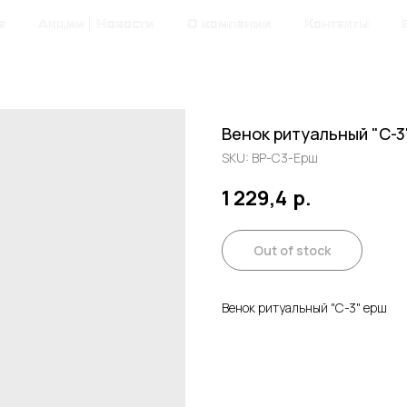
а
Акции | Новости
О компании
Контакты
Венок ритуальный "С-3
SKU:
ВР-С3-Ерш
1 229,4
р.
Out of stock
Венок ритуальный "С-3" ерш