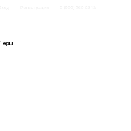
Вход
Регистрация
8 (800) 250 03 13
" ерш