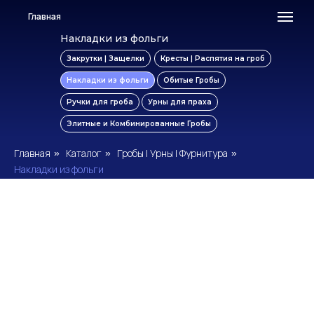
Главная
Накладки из фольги
Закрутки | Защелки
Кресты | Распятия на гроб
Накладки из фольги
Обитые Гробы
Ручки для гроба
Урны для праха
Элитные и Комбинированные Гробы
Главная
Каталог
Гробы | Урны | Фурнитура
»
»
»
Накладки из фольги