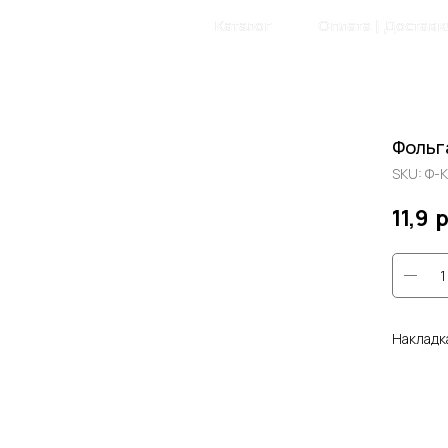
Главная
Каталог
Оплата | Доставк
Фольг
SKU:
Ф-К
11,9
р
Накладк