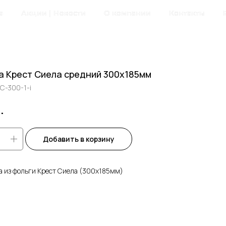
а
Акции | Новости
О компании
Контакты
а Крест Сиела средний 300х185мм
С-300-1-i
.
Добавить в корзину
а из фольги Крест Сиела (300х185мм)