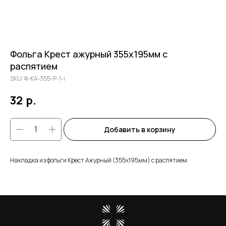
Фольга Крест ажурный 355х195мм с
распятием
SKU:
Ф-КА-355-Р-1-i
32
р.
Добавить в корзину
Накладка из фольги Крест Ажурный (355х195мм) с распятием