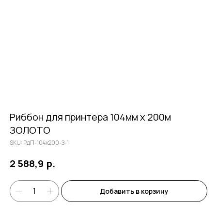
Риббон для принтера 104мм х 200м
ЗОЛОТО
SKU:
РдП-104х200-З-1
р.
2 588,9
Добавить в корзину